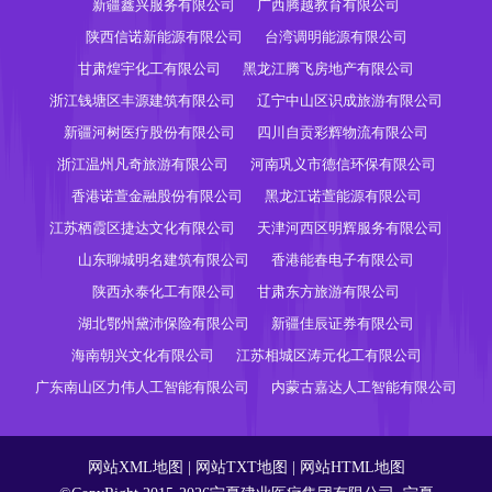
新疆鑫兴服务有限公司
广西腾越教育有限公司
陕西信诺新能源有限公司
台湾调明能源有限公司
甘肃煌宇化工有限公司
黑龙江腾飞房地产有限公司
浙江钱塘区丰源建筑有限公司
辽宁中山区识成旅游有限公司
新疆河树医疗股份有限公司
四川自贡彩辉物流有限公司
浙江温州凡奇旅游有限公司
河南巩义市德信环保有限公司
香港诺萱金融股份有限公司
黑龙江诺萱能源有限公司
江苏栖霞区捷达文化有限公司
天津河西区明辉服务有限公司
山东聊城明名建筑有限公司
香港能春电子有限公司
陕西永泰化工有限公司
甘肃东方旅游有限公司
湖北鄂州黛沛保险有限公司
新疆佳辰证券有限公司
海南朝兴文化有限公司
江苏相城区涛元化工有限公司
广东南山区力伟人工智能有限公司
内蒙古嘉达人工智能有限公司
网站XML地图
|
网站TXT地图
|
网站HTML地图